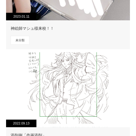
2023.01.11
神絵師マシュ様来校！！
未分類
2022.09.13
添削例「作画添削」